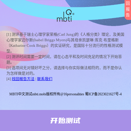
回
报
告
[1] 测评基于瑞士心理学家荣格(Carl Jung)的《人格分类》理论，及美国
心理学家迈尔斯(Isabel Briggs Myers)与其母亲凯瑟琳·库克·布里格斯
（Katharine Cook Briggs）的实证研究，是国际十分流行的性格测试模
型。
[2] 测评时间需要一定时间，请在心态平和及时间充足的情况下开始答
题。
[3] 选项间无对错好坏之分，请选择与你实际做法相符的，而不是你认
为怎样做是对的。
[4]
找回报告方法
|
联系我们
MBTI中文测试mbti.mobi版权所有@16personalities 蜀ICP备2023021627号-4
开始测试